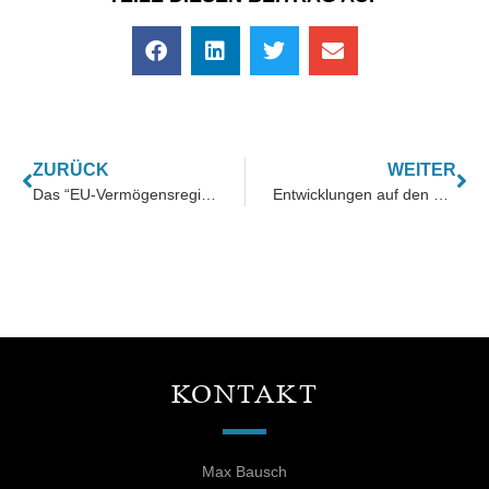
ZURÜCK
WEITER
Das “EU-Vermögensregister“: Ein Instrument zur Kriminalitätsbekämpfung oder der Beginn eines gläsernen Bürgers?
Entwicklungen auf den weltweiten Investmentmärkten: Ein tiefer Blick in Edelmetall-Investitionen
KONTAKT
Max Bausch