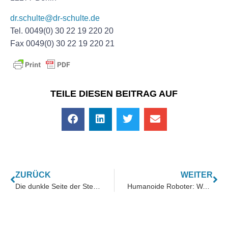
dr.schulte@dr-schulte.de
Tel. 0049(0) 30 22 19 220 20
Fax 0049(0) 30 22 19 220 21
TEILE DIESEN BEITRAG AUF
ZURÜCK
WEITER
Die dunkle Seite der Sterne: Wie Google-Bewertungen Verbraucher irreführen
Humanoide Roboter: Warum die Welt gerade wieder „Auto“ lernt – nur dieses Mal mit Armen, Augen und KI