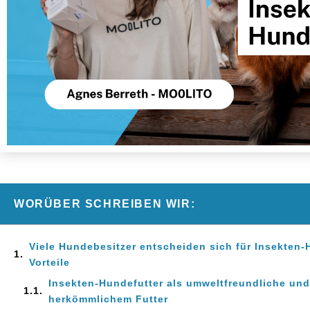
WORÜBER SCHREIBEN WIR:
Viele Hundebesitzer entscheiden sich für Insekten-
Vorteile
Insekten-Hundefutter als umweltfreundliche und 
herkömmlichem Futter