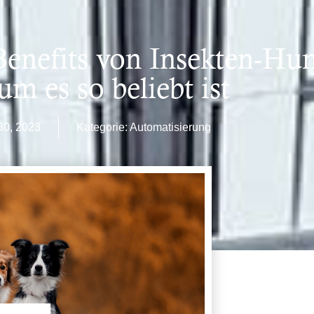
enefits von Insekten-Hun
m es so beliebt ist
30, 2023
Kategorie:
Automatisierung