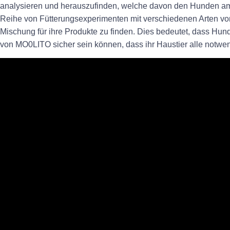
analysieren und herauszufinden, welche davon den Hunden am
Reihe von Fütterungsexperimenten mit verschiedenen Arten von 
Mischung für ihre Produkte zu finden. Dies bedeutet, dass Hund
von MO0LITO sicher sein können, dass ihr Haustier alle notwen