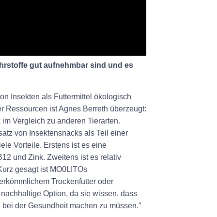
Nährstoffe gut aufnehmbar sind und es
n Insekten als Futtermittel ökologisch
r Ressourcen ist Agnes Berreth überzeugt:
im Vergleich zu anderen Tierarten.
atz von Insektensnacks als Teil einer
e Vorteile. Erstens ist es eine
12 und Zink. Zweitens ist es relativ
 Kurz gesagt ist MO0LITOs
 herkömmlichem Trockenfutter oder
e nachhaltige Option, da sie wissen, dass
e bei der Gesundheit machen zu müssen.”