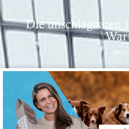
Die unschlagbaren B
Waru
Januar 