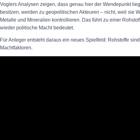
Voglers Analysen zeigen, dass genau hier der Wendepunkt liegt.
besitzen, werden zu geopolitischen Akteuren – nicht, weil sie Wa
Metalle und Mineralien kontrollieren. Das führt zu einer Rohstof
wieder politische Macht bedeutet.
Für Anleger entsteht daraus ein neues Spielfeld: Rohstoffe sind
Machtfaktoren.