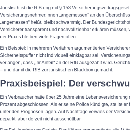
Juristisch ist die RfB eng mit § 153 Versicherungsvertragsgesetz
Versicherungsnehmer:innen „angemessen“ an den Überschüsse
„angemessen“ heißt, bleibt schwammig. Der Bundesgerichtshof 
Versicherer transparent und nachvollziehbar erklären müssen, 
der Praxis bleiben viele Fragen offen.
Ein Beispiel: In mehreren Verfahren argumentierten Versicherer,
Sicherheitspuffer nicht individuell einklagbar sei. Versicherung
verlangen, dass „ihr Anteil“ an der RfB ausgezahlt wird. Gerich
– und damit die RfB zur juristischen Blackbox gemacht.
Praxisbeispiel: Der versch
Ein Verbraucher hatte über 25 Jahre eine Lebensversicherung m
Prozent abgeschlossen. Als er seine Police kündigte, stellte er
unter den Prognosen lagen. Auf Nachfrage verwies der Versichere
geparkt, aber derzeit nicht ausschüttbar.