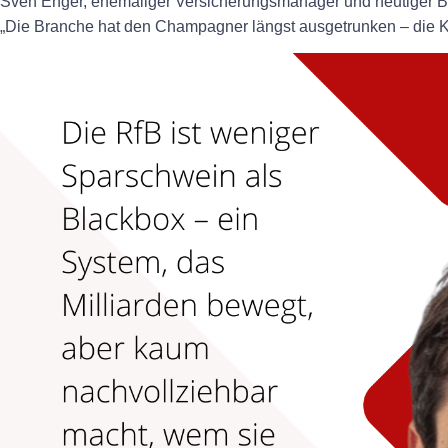
Sven Enger, ehemaliger Versicherungsmanager und heutiger Bran
„Die Branche hat den Champagner längst ausgetrunken – die