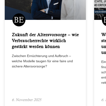
Zukunft der Altersvorsorge – wie
We
Verbraucherrechte wirklich
st
gestärkt werden können
un
un
Zwischen Ernüchterung und Aufbruch –
welche Modelle taugen für eine faire und
Ein
sichere Altersvorsorge?
fi
sch
ent
ret
6. November 2025
6.