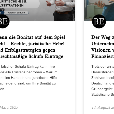
nn die Bonität auf dem Spiel
Der Weg z
eht – Rechte, juristische Hebel
Unterneh
d Erfolgsstrategien gegen
Visionen 
rechtmäßige Schufa-Einträge
Finanzier
 falscher Schufa-Eintrag kann Ihre
Trotz der wirt
nanzielle Existenz bedrohen – Warum
Herausforder
nelles Handeln und juristische Hilfe
Zahl von Inso
scheidend sind, um Ihre Bonität zu
Deutschland 
ten.
Gründergeist.
Statistische 
 März 2025
14. August 2