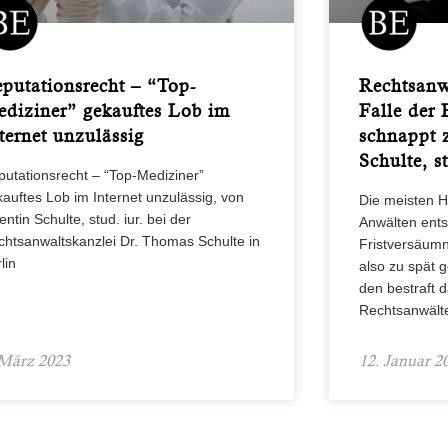
putationsrecht – “Top-
Rechtsanw
diziner” gekauftes Lob im
Falle der 
ternet unzulässig
schnappt 
Schulte, s
putationsrecht – “Top-Mediziner”
auftes Lob im Internet unzulässig, von
Die meisten 
entin Schulte, stud. iur. bei der
Anwälten ent
chtsanwaltskanzlei Dr. Thomas Schulte in
Fristversäumn
lin
also zu spät 
den bestraft 
Rechtsanwält
 März 2023
12. Januar 2