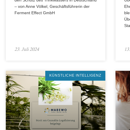
den Schutz des Trinkwassers in Deutschland
Üb
– von Anne Völkel, Geschäftsführerin der
Eh
Ferment Effect GmbH
ble
Üb
Sta
23. Juli 2024
13
KÜNSTLICHE INTELLIGENZ