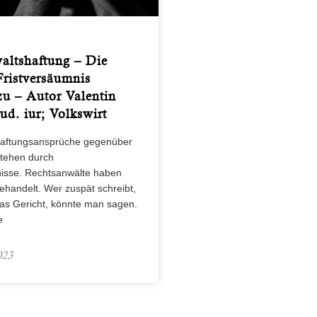
altshaftung – Die
Fristversäumnis
zu – Autor Valentin
tud. iur; Volkswirt
Haftungsansprüche gegenüber
stehen durch
isse. Rechtsanwälte haben
gehandelt. Wer zuspät schreibt,
das Gericht, könnte man sagen.
e
023