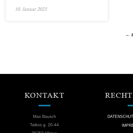
10. Januar 2023
← 
KONTAKT
RECHT
Max Bausch
DATENSCHU
Taikos g. 20-44
IMPR