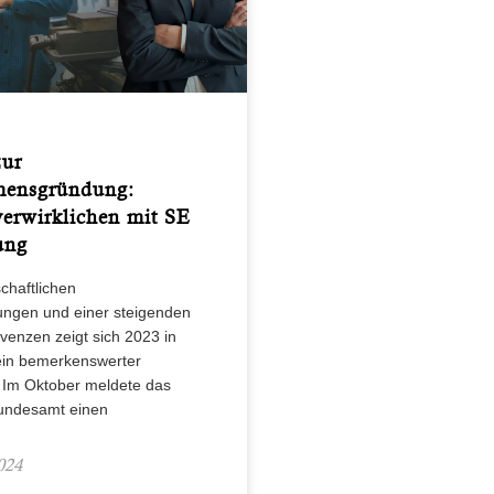
ur
mensgründung:
verwirklichen mit SE
ung
schaftlichen
ungen und einer steigenden
lvenzen zeigt sich 2023 in
ein bemerkenswerter
 Im Oktober meldete das
Bundesamt einen
024