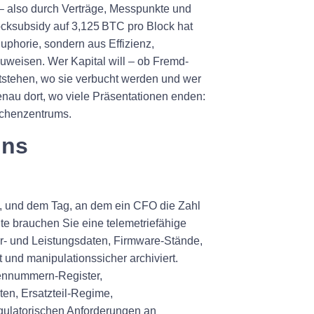
 – also durch Verträge, Messpunkte und
locksubsidy auf 3,125 BTC pro Block hat
Euphorie, sondern aus Effizienz,
weisen. Wer Kapital will – ob Fremd‑
tstehen, wo sie verbucht werden und wer
nau dort, wo viele Präsentationen enden:
echenzentrums.
ins
, und dem Tag, an dem ein CFO die Zahl
ite brauchen Sie eine telemetriefähige
ur‑ und Leistungsdaten, Firmware‑Stände,
t und manipulationssicher archiviert.
iennummern‑Register,
ten, Ersatzteil‑Regime,
gulatorischen Anforderungen an