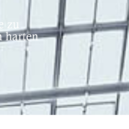
e zu
 harten