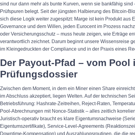
sind nur dann mehr als bunte Kurven, wenn sie bankfähig sind
Prüfspuren belegt. Seit der jüngsten Halbierung des Bitcoin‑B
sich diese Logik weiter zugespitzt: Marge ist kein Produkt aus 
Governance und dem Willen, jeden Eurocent im Prozess nachzu
oder Versicherungsschutz – muss heute zeigen, wie Erträge en
verantwortlich zeichnet. Darum beginnt unsere Wissensreise ge
im Kleingedruckten der Compliance und in der Praxis eines R
Der Payout‑Pfad – vom Pool 
Prüfungsdossier
Zwischen dem Moment, in dem ein Miner einen Share einreicht
im Abschluss akzeptiert, liegen Welten. Auf der technischen Se
Betriebsführung: Hashrate‑Zeitreihen, Reject‑Raten, Temperat
Pool‑Abrechnungen mit Nonce‑Statistik – alles zeitlich korrelier
Juristisch‑operativ braucht es klare Eigentumsnachweise (Ser
Eigentumszertifikate), Service‑Level‑Agreements (Reaktionszei
Downtime‑Kompensation) und Auszahlungsroutinen, die die re