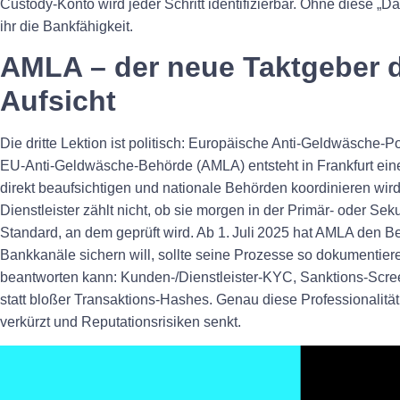
Custody‑Konto wird jeder Schritt identifizierbar. Ohne diese „D
ihr die Bankfähigkeit.
AMLA – der neue Taktgeber 
Aufsicht
Die dritte Lektion ist politisch: Europäische Anti‑Geldwäsche‑Pol
EU‑Anti‑Geldwäsche‑Behörde (AMLA) entsteht in Frankfurt eine I
direkt beaufsichtigen und nationale Behörden koordinieren wird
Dienstleister zählt nicht, ob sie morgen in der Primär‑ oder Sek
Standard, an dem geprüft wird. Ab 1. Juli 2025 hat AMLA den 
Bankkanäle sichern will, sollte seine Prozesse so dokumentie
beantworten kann: Kunden‑/Dienstleister‑KYC, Sanktions‑Scre
statt bloßer Transaktions‑Hashes. Genau diese Professionalität
verkürzt und Reputationsrisiken senkt.