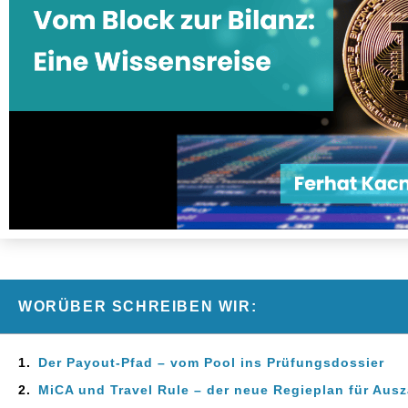
WORÜBER SCHREIBEN WIR:
Der Payout‑Pfad – vom Pool ins Prüfungsdossier
MiCA und Travel Rule – der neue Regieplan für Aus