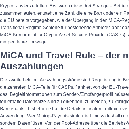
Kryptotransfers erfüllen. Erst wenn diese drei Stränge – Betrieb
zusammenlaufen, entsteht eine Zahl, die eine Bank oder ein Pr
die EU bereits vorgegeben, wie der Übergang in den MiCA‑Regel
Transitional‑Regime‑Schiene für bestehende Anbieter, aber das Z
MiCA‑Konformität für Crypto‑Asset‑Service‑Provider (CASPs). W
morgen teure Umwege.
MiCA und Travel Rule – der n
Auszahlungen
Die zweite Lektion: Auszahlungsströme sind Regulierung in B
die zentralen MiCA‑Teile für CASPs, flankiert von der EU‑Travel
das: Begleitinformationen zum Sender‑/Empfängerprofil müssen
fehlerhafte Datensätze sind zu erkennen, zu melden, zu korrig
Bankenaufsichtsbehörde hat die Details in finalen Leitlinien verd
Anwendung. Wer Mining‑Payouts strukturiert, muss deshalb nic
sondern Datenflüsse: Von der Pool‑Adresse über die Betriebs‑