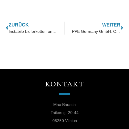
ZURÜCK
WEITER
Instabile Lieferketten unterbrechen die Versorgungssicherheit
PPE Germany GmbH: CCF-Zertifikation für alle FFP2-Produkte
KONTAKT
Max Bausch
Taikos g. 20-44
05250 Vilnius